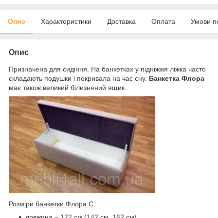
Опис
Характеристики
Доставка
Оплата
Умови п
Опис
Призначена для сидіння. На банкетках у підніжжя ліжка часто
складають подушки і покривала на час сну.
Банкетка Флора
має також великий білизняний ящик.
Розміри банкетки Флора С:
довжина – 122 см (142 см, 162 см)