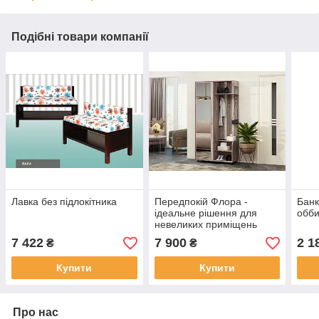
Подібні товари компанії
Лавка без підлокітника
Передпокій Флора -
Банк
ідеальне рішення для
обби
невеликих приміщень
7 422
7 900
2 1
₴
₴
Купити
Купити
Про нас