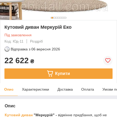
Кутовий диван Меркурій Еко
Під замовлення
Код: Юд-11
Роздріб
Відправка з
06 вересня 2026
22 622
₴
Купити
Опис
Характеристики
Доставка
Оплата
Умови п
Опис
Кутовий
диван
"Меркурій
" -
відмінне придбання, щоб не