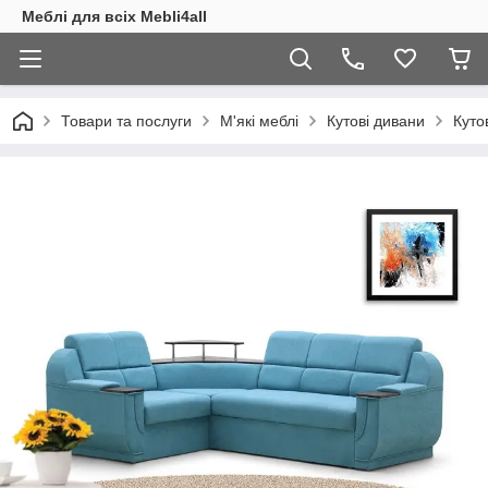
Меблі для всіх Mebli4all
Товари та послуги
М'які меблі
Кутові дивани
Куто