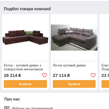
Подібні товари компанії
Ектор - кутовий диван з
Лечче кутовий диван
Елег
поворотним механізмом
Лоз
28 214
27 114
23 
₴
₴
Купити
Купити
Про нас
Рейтинг не сформований