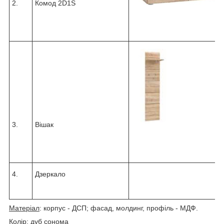
2.
Комод 2D1S
3.
Вішак
4.
Дзеркало
Матеріал
: корпус - ДСП; фасад, молдинг, профіль - МДФ.
Колір
: дуб сонома