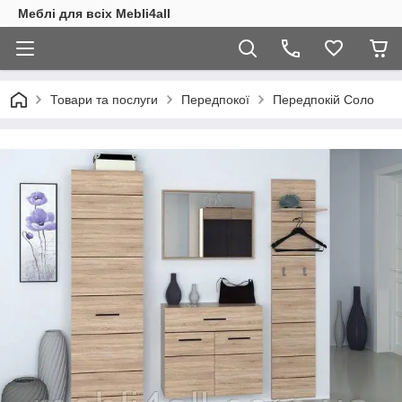
Меблі для всіх Mebli4all
Товари та послуги
Передпокої
Передпокій Соло