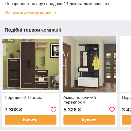
Повернення товару впродовж 14 днів за домовленістю
Всі умови повернення
Подібні товари компанії
Передпокій Ніагара
Аміна невеликий
Пере
передпокій
7 308
5 326
3 4
₴
₴
Купити
Купити