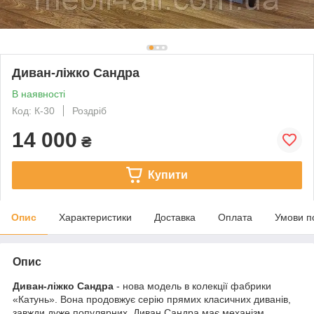
Диван-ліжко Сандра
В наявності
Код: К-30
Роздріб
14 000
₴
Купити
Опис
Характеристики
Доставка
Оплата
Умови п
Опис
Диван-ліжко Сандра
- нова модель в колекції фабрики
«Катунь». Вона продовжує серію прямих класичних диванів,
завжди дуже популярних. Диван Сандра має механізм