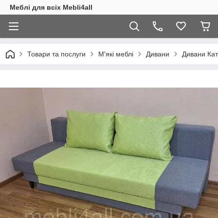
Меблі для всіх Mebli4all
Товари та послуги
М'які меблі
Дивани
Дивани Кат