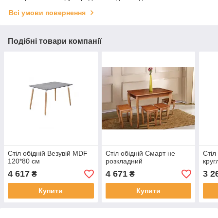
Всі умови повернення
Подібні товари компанії
Стіл обідній Везувій MDF
Стіл обідній Смарт не
Стіл
120*80 см
розкладний
круг
4 617
4 671
3 2
₴
₴
Купити
Купити