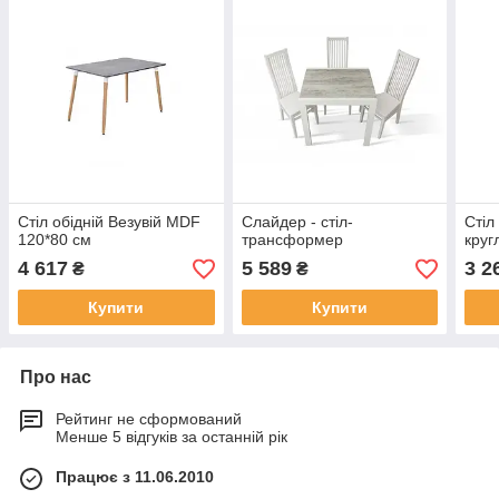
Стіл обідній Везувій MDF
Слайдер - стіл-
Стіл
120*80 см
трансформер
круг
4 617
5 589
3 2
₴
₴
Купити
Купити
Про нас
Рейтинг не сформований
Менше 5 відгуків за останній рік
Працює з 11.06.2010