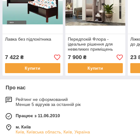
Лавка без підлокітника
Передпокій Флора -
Ліжк
ідеальне рішення для
до д
невеликих приміщень
7 422
7 900
23 
₴
₴
Купити
Купити
Про нас
Рейтинг не сформований
Менше 5 відгуків за останній рік
Працює з 11.06.2010
м. Київ
Київ, Київська область, Київ, Україна