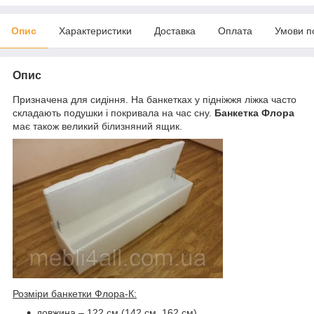
Опис
Характеристики
Доставка
Оплата
Умови п
Опис
Призначена для сидіння. На банкетках у підніжжя ліжка часто
складають подушки і покривала на час сну.
Банкетка Флора
має також великий білизняний ящик.
Розміри банкетки Флора-К:
довжина – 122 см (142 см, 162 см)