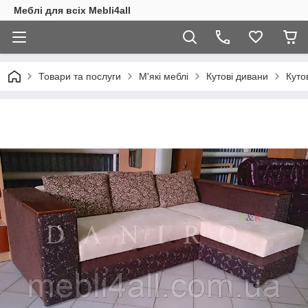
Меблі для всіх Mebli4all
Товари та послуги
М'які меблі
Кутові дивани
Куто