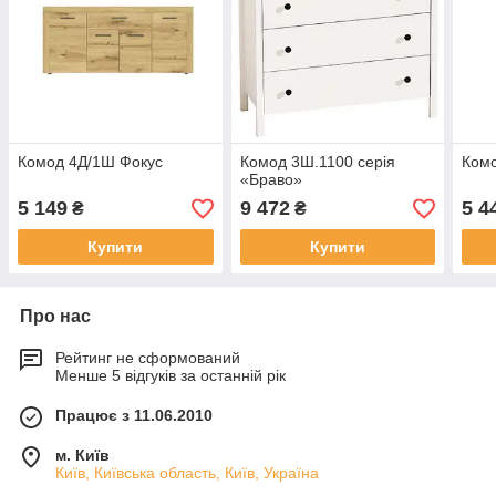
Комод 4Д/1Ш Фокус
Комод 3Ш.1100 серія
Комо
«Браво»
5 149
9 472
5 4
₴
₴
Купити
Купити
Про нас
Рейтинг не сформований
Менше 5 відгуків за останній рік
Працює з 11.06.2010
м. Київ
Київ, Київська область, Київ, Україна