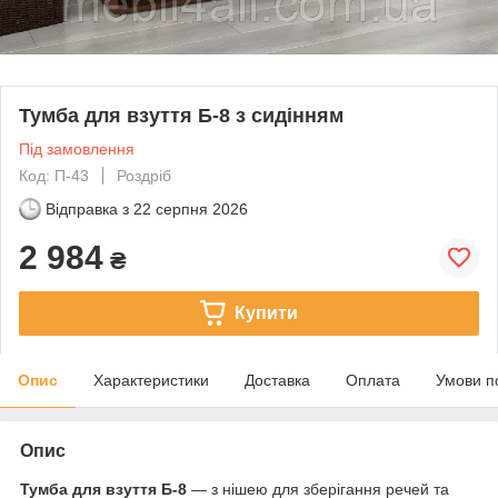
Тумба для взуття Б-8 з сидінням
Під замовлення
Код: П-43
Роздріб
Відправка з
22 серпня 2026
2 984
₴
Купити
Опис
Характеристики
Доставка
Оплата
Умови п
Опис
Тумба для взуття Б-8
― з нішею для зберігання речей та