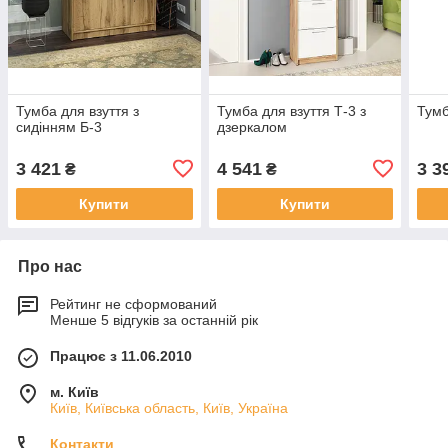
Тумба для взуття з
Тумба для взуття Т-3 з
Тумб
сидінням Б-3
дзеркалом
3 421
4 541
3 3
₴
₴
Купити
Купити
Про нас
Рейтинг не сформований
Менше 5 відгуків за останній рік
Працює з 11.06.2010
м. Київ
Київ, Київська область, Київ, Україна
Контакти