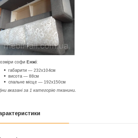
озміри софи
Енжі
:
габарити — 232х104см
висота — 88см
спальне місце — 192х150см
іни вказані за 1 категорію тканини.
арактеристики