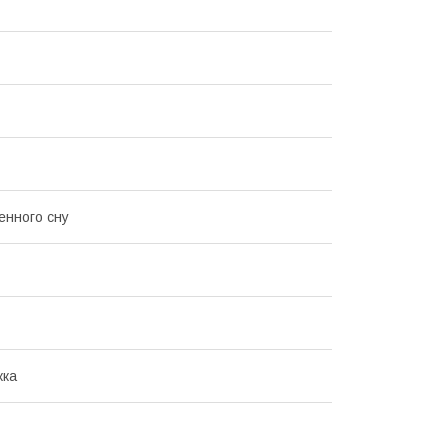
нного сну
жка