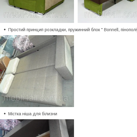
Простий принцип розкладки, пружинний блок " Bonnell, пінопол
Містка ніша для білизни