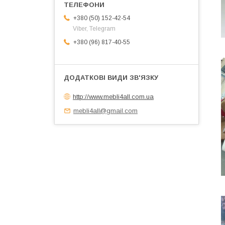
+380 (50) 152-42-54
Viber, Telegram
+380 (96) 817-40-55
http://www.mebli4all.com.ua
mebli4all@gmail.com