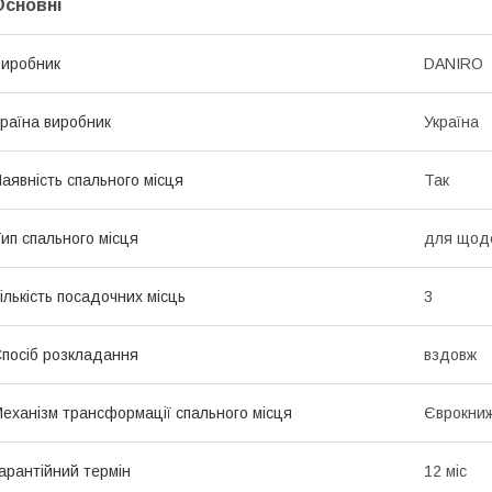
Основні
иробник
DANIRO
раїна виробник
Україна
аявність спального місця
Так
ип спального місця
для щоде
ількість посадочних місць
3
посіб розкладання
вздовж
еханізм трансформації спального місця
Єврокни
арантійний термін
12 міс