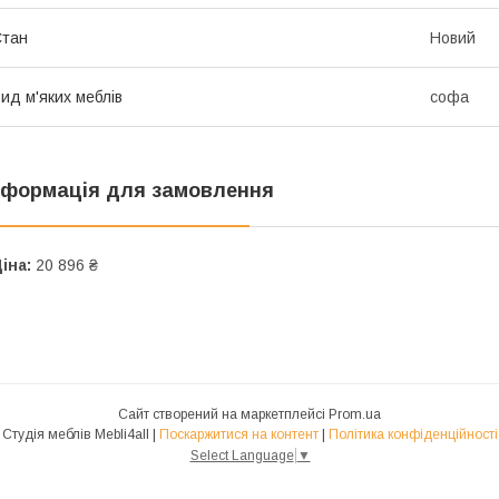
Стан
Новий
ид м'яких меблів
софа
нформація для замовлення
іна:
20 896 ₴
Сайт створений на маркетплейсі
Prom.ua
Студія меблів Mebli4all |
Поскаржитися на контент
|
Політика конфіденційності
Select Language
▼