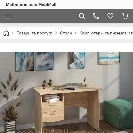
Меблі для всіх Mebli4all
Товари та послуги
Столи
Комп'ютерні та письмові с