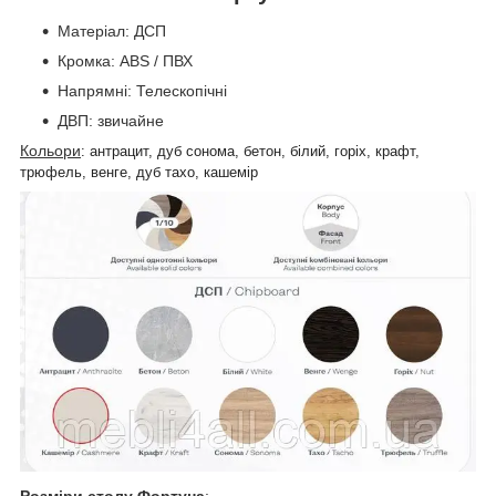
Матеріал: ДСП
Кромка: ABS / ПВХ
Напрямні: Телескопічні
ДВП: звичайне
Кольори
: антрацит, дуб сонома, бетон, білий, горіх, крафт,
трюфель, венге, дуб тахо, кашемір
Розміри столу Фортуна
: