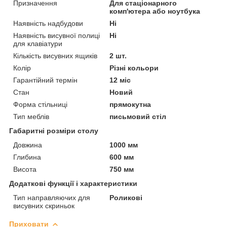
Призначення
Для стаціонарного
комп'ютера або ноутбука
Наявність надбудови
Ні
Наявність висувної полиці
Ні
для клавіатури
Кількість висувних ящиків
2 шт.
Колір
Різні кольори
Гарантійний термін
12 міс
Стан
Новий
Форма стільниці
прямокутна
Тип меблів
письмовий стіл
Габаритні розміри столу
Довжина
1000 мм
Глибина
600 мм
Висота
750 мм
Додаткові функції і характеристики
Тип направляючих для
Роликові
висувних скриньок
Приховати