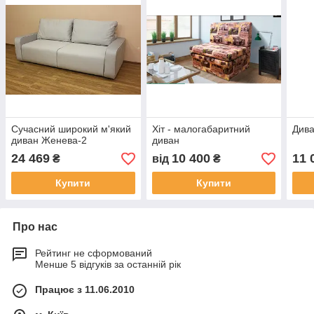
Сучасний широкий м'який
Хіт - малогабаритний
Дива
диван Женева-2
диван
24 469
10 400
11 
₴
від
₴
Купити
Купити
Про нас
Рейтинг не сформований
Менше 5 відгуків за останній рік
Працює з 11.06.2010