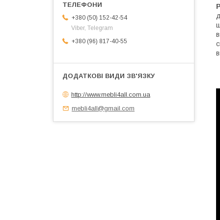
Р
д
+380 (50) 152-42-54
ш
Viber, Telegram
в
+380 (96) 817-40-55
с
в
http://www.mebli4all.com.ua
mebli4all@gmail.com