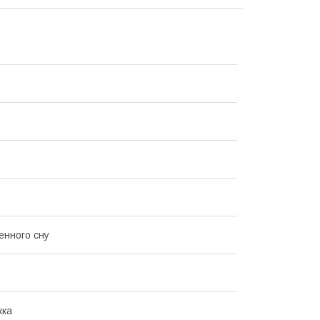
нного сну
жка