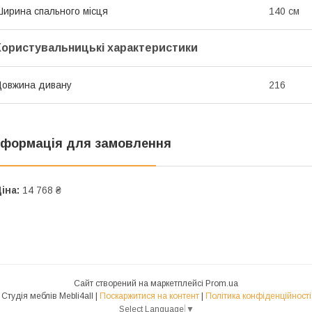
ирина спального місця
140 см
Користувальницькі характеристики
овжина дивану
216
нформація для замовлення
іна:
14 768 ₴
Сайт створений на маркетплейсі
Prom.ua
Студія меблів Mebli4all |
Поскаржитися на контент
|
Політика конфіденційності
Select Language
▼