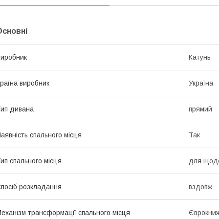
Основні
иробник
Катунь
раїна виробник
Україна
ип дивана
прямий
аявність спального місця
Так
ип спального місця
для щоде
посіб розкладання
вздовж
еханізм трансформації спального місця
Єврокни