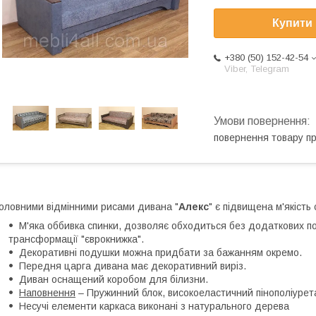
Купити
+380 (50) 152-42-54
Viber, Telegram
повернення товару п
оловними відмінними рисами дивана "
Алекс
" є підвищена м'якість 
М'яка оббивка спинки, дозволяє обходиться без додаткових по
трансформації "єврокнижка".
Декоративні подушки можна придбати за бажанням окремо.
Передня царга дивана має декоративний виріз.
Диван оснащений коробом для білизни.
Наповнення
– Пружинний блок, високоеластичний пінополіурет
Несучі елементи каркаса виконані з натурального дерева