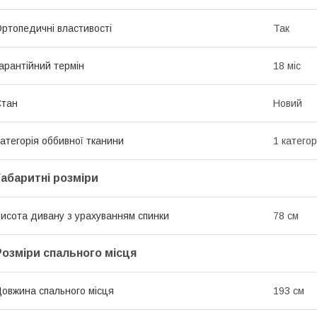
ртопедичні властивості
Так
арантійний термін
18 міс
Стан
Новий
атегорія оббивної тканини
1 категор
Габаритні розміри
исота дивану з урахуванням спинки
78 см
Розміри спального місця
овжина спального місця
193 см