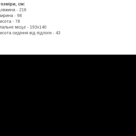
озміри, см:
овжина - 216
ирина - 98
исота - 78
пальне місце - 193х140
исота сидіння від підлоги - 43