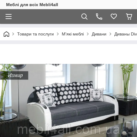
Меблі для всіх Mebli4all
Товари та послуги
М'які меблі
Дивани
Диваны Div