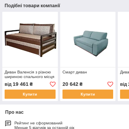
Подібні товари компанії
Диван Валенсія з різною
Смарт диван
Дива
шириною спального місця
19 461
20 642
від
₴
₴
від
Купити
Купити
Про нас
Рейтинг не сформований
Менше 5 відгуків за останній рік