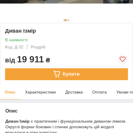
Диван Ізмір
В наявності
Код: Д-32
Роздріб
19 911
від
₴
Купити
Опис
Характеристики
Доставка
Оплата
Умови п
Опис
Диван Ізмір
є практичним і функціональним диваном-ліжком.
Округлі форми боковин і спинки допоможуть цій моделі
вписатися в різні інтер'єри.