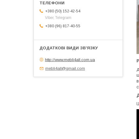
+380 (50) 152-42-54
Viber, Telegram
+380 (96) 817-40-55
http://www.mebli4all.com.ua
Р
mebli4all@gmail.com
д
в
с
Ц