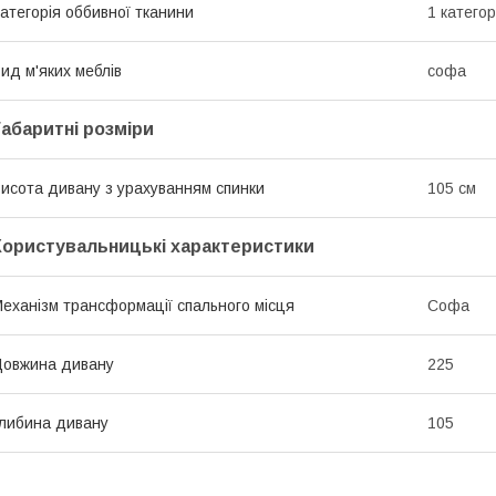
атегорія оббивної тканини
1 категор
ид м'яких меблів
софа
Габаритні розміри
исота дивану з урахуванням спинки
105 см
Користувальницькі характеристики
еханізм трансформації спального місця
Софа
овжина дивану
225
либина дивану
105