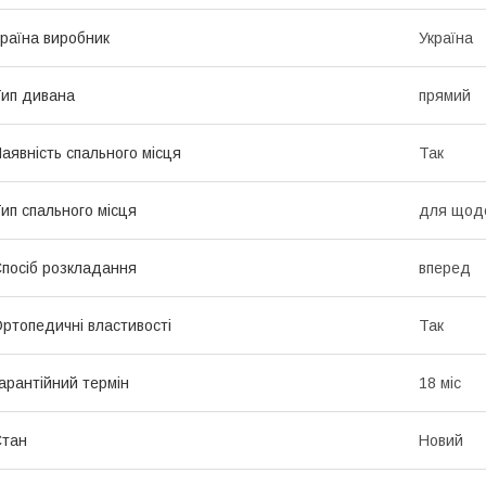
раїна виробник
Україна
ип дивана
прямий
аявність спального місця
Так
ип спального місця
для щоде
посіб розкладання
вперед
ртопедичні властивості
Так
арантійний термін
18 міс
Стан
Новий