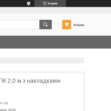
Кошик
Кошик
ПК 2,0 м з накладками
:
К-106
рпня 2026