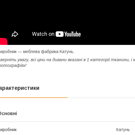
иробник — меблева фабрика Катунь.
верніть увагу, всі ціни на дивани вказані в 1 категорії тканини,
отографіях!
арактеристики
Основні
иробник
Катунь